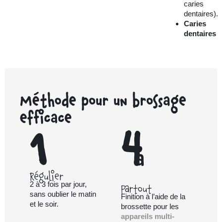
caries
dentaires).
Caries
dentaires
Méthode pour un brossage
efficace
1
4
a
Régulier
2 à 3 fois par jour,
Partout
sans oublier le matin
Finition à l’aide de la
et le soir.
brossette pour les
appareils multi-