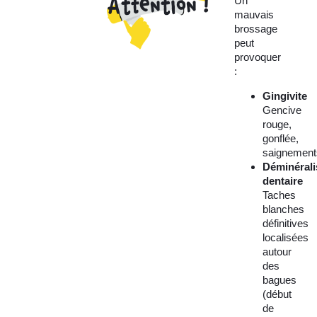
Attention !
Un
mauvais
brossage
peut
provoquer
:
Gingivite
Gencive
rouge,
gonflée,
saignement
Déminérali
dentaire
Taches
blanches
définitives
localisées
autour
des
bagues
(début
de