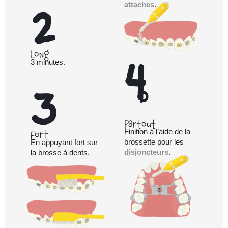
2
attaches
.
4
Long
3 minutes.
3
b
Partout
Fort
Finition à l’aide de la
brossette pour les
En appuyant fort sur
disjoncteurs
.
la brosse à dents.