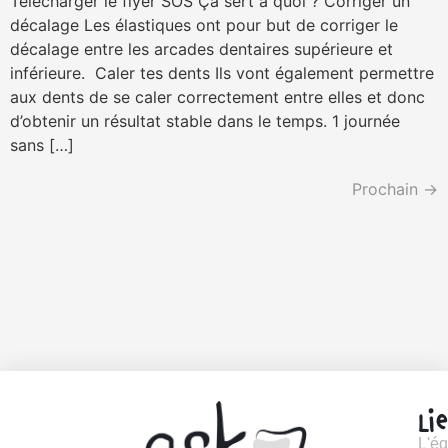
Télécharger le flyer SOS Ça sert à quoi ? Corriger un
décalage Les élastiques ont pour but de corriger le
décalage entre les arcades dentaires supérieure et
inférieure. Caler tes dents Ils vont également permettre
aux dents de se caler correctement entre elles et donc
d’obtenir un résultat stable dans le temps. 1 journée
sans […]
Prochain
→
Li
L'é