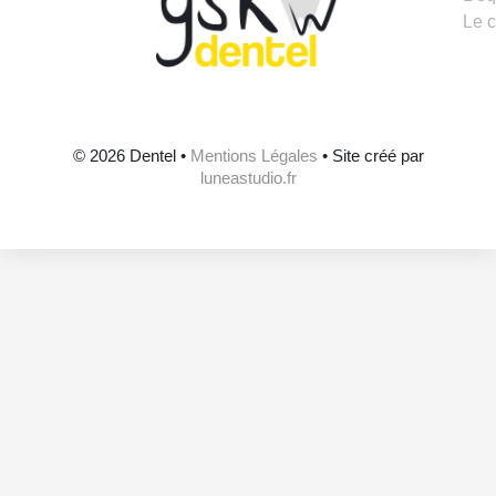
Le c
© 2026 Dentel •
Mentions Légales
• Site créé par
luneastudio.fr